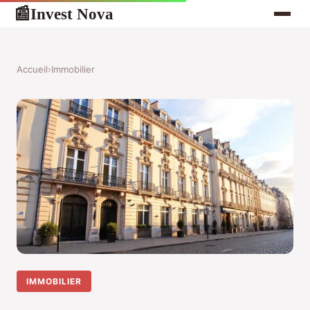
Invest Nova
📰
Accueil
›
Immobilier
IMMOBILIER