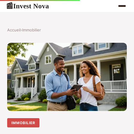
Invest Nova
📰
Accueil
›
Immobilier
IMMOBILIER