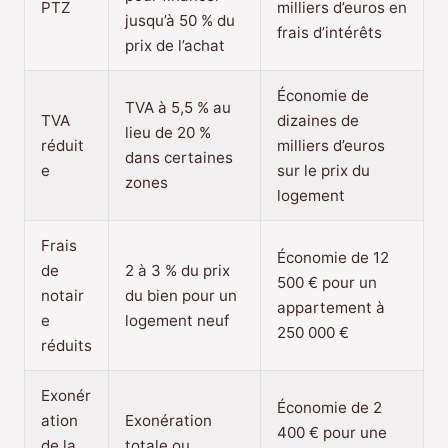
PTZ
milliers d’euros en
jusqu’à 50 % du
frais d’intérêts
prix de l’achat
Économie de
TVA à 5,5 % au
TVA
dizaines de
lieu de 20 %
réduit
milliers d’euros
dans certaines
e
sur le prix du
zones
logement
Frais
Économie de 12
de
2 à 3 % du prix
500 € pour un
notair
du bien pour un
appartement à
e
logement neuf
250 000 €
réduits
Exonér
Économie de 2
ation
Exonération
400 € pour une
de la
totale ou