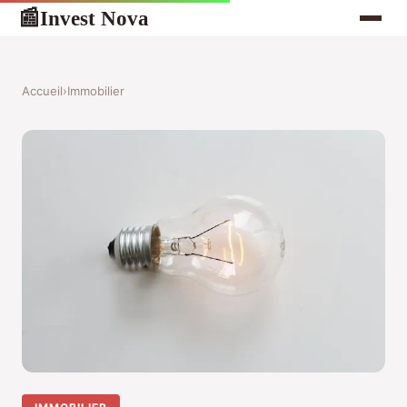
Invest Nova
📰
Accueil
›
Immobilier